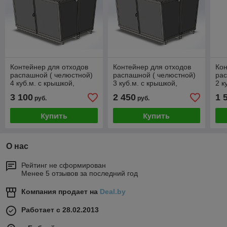
Контейнер для отходов
Контейнер для отходов
Кон
распашной ( челюстной)
распашной ( челюстной)
рас
4 куб.м. с крышкой,
3 куб.м. с крышкой,
2 к
СТАЛЬ 3 мм.
СТАЛЬ 3 мм.
СТ
3 100
2 450
1 
руб.
руб.
Купить
Купить
О нас
Рейтинг не сформирован
Менее 5 отзывов за последний год
Компания продает на
Deal.by
Работает с 28.02.2013