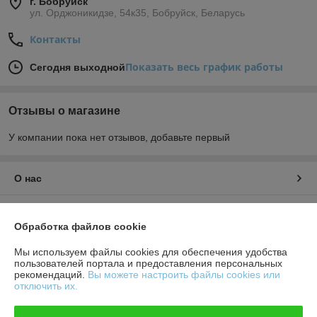
г. Бобруйск
ул. Орджоникидзе, 54к35, Бобруйск, Беларусь
Контакты
Показать весь график работы
Сегодня выходной
Отзывы о магазине
У компании пока нет отзывов, добавьте первый
О нас
Контакты
Обработка файлов cookie
Доставка и оплата
Мы используем файлы cookies для обеспечения удобства
пользователей портала и предоставления персональных
рекомендаций.
Вы можете настроить файлы cookies или
График работы
отключить их.
Полная версия сайта