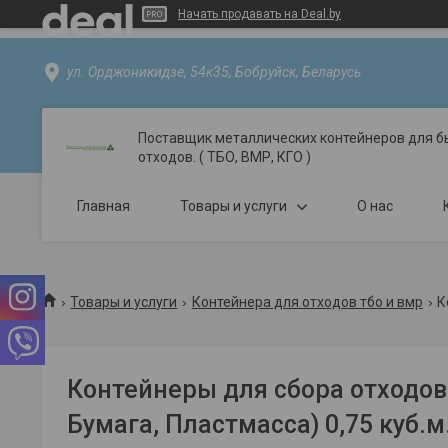
Начать продавать на Deal.by
ул. Орджоникидзе, 54к35, Бобруйск, Беларусь
Поставщик металлических контейнеров для б
отходов. ( ТБО, ВМР, КГО )
Главная
Товары и услуги
О нас
Товары и услуги
Контейнера для отходов тбо и вмр
К
Контейнеры для сбора отходов 
Бумага, Пластмасса) 0,75 куб.м