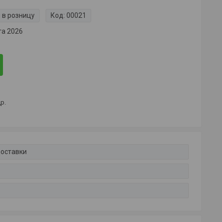
 в розницу
Код:
00021
та 2026
р.
доставки